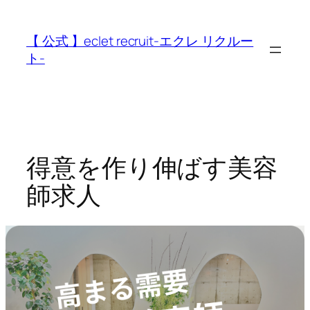
内
容
【 公式 】eclet recruit-エクレ リクルー
を
ト-
ス
キ
ッ
プ
得意を作り伸ばす美容
師求人