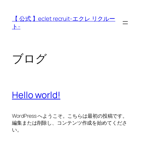
内
容
【 公式 】eclet recruit-エクレ リクルー
を
ト-
ス
キ
ッ
プ
ブログ
Hello world!
WordPress へようこそ。こちらは最初の投稿です。
編集または削除し、コンテンツ作成を始めてくださ
い。